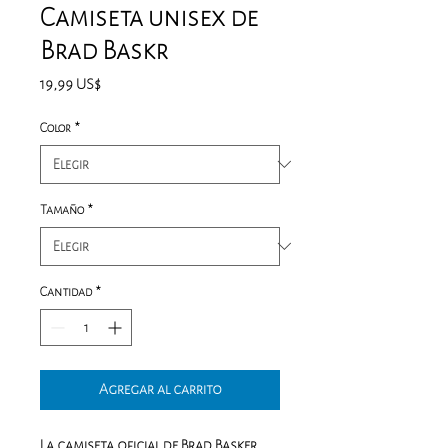
Camiseta unisex de
Brad Baskr
Precio
19,99 US$
Color
*
Tamaño
*
Cantidad
*
Agregar al carrito
La camiseta oficial de Brad Basker. 