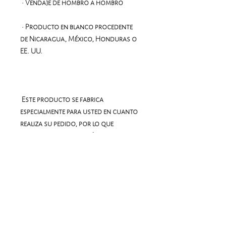
 • Producto en blanco procedente 
de Nicaragua, México, Honduras o 
 Este producto se fabrica 
especialmente para usted en cuanto 
realiza su pedido, por lo que 
tardamos un poco más en 
entregárselo. Fabricar productos 
bajo demanda en lugar de al por 
mayor ayuda a reducir la 
sobreproducción, así que gracias 
por tomar decisiones de compra 
inteligentes.